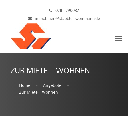
0711 - 790087
immobilien@staebler-weinmann.de
M
M
ö
ZUR MIETE – WOHNEN
Home
»
Angebote
»
Zur Miete – Wohnen